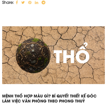
Share:
MỆNH THỔ HỢP MÀU GÌ? BÍ QUYẾT THIẾT KẾ GÓC
LÀM VIỆC VĂN PHÒNG THEO PHONG THUỶ