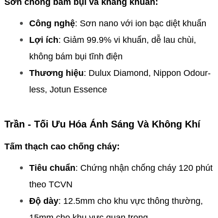
Sơn chống bám bụi và kháng khuẩn:
Công nghệ
: Sơn nano với ion bạc diệt khuẩn
Lợi ích
: Giảm 99.9% vi khuẩn, dễ lau chùi,
không bám bụi tĩnh điện
Thương hiệu
: Dulux Diamond, Nippon Odour-
less, Jotun Essence
Trần - Tối Ưu Hóa Ánh Sáng Và Không Khí
Tấm thạch cao chống cháy:
Tiêu chuẩn
: Chứng nhận chống cháy 120 phút
theo TCVN
Độ dày
: 12.5mm cho khu vực thông thường,
15mm cho khu vực quan trọng