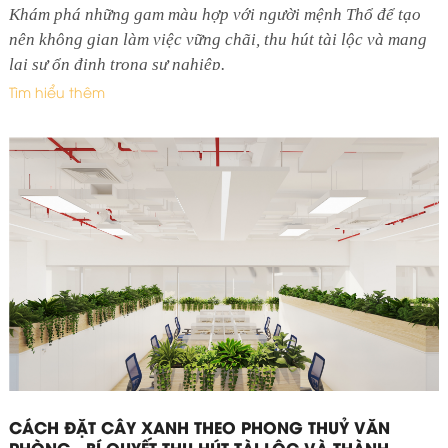
Khám phá những gam màu hợp với người mệnh Thổ để tạo
nên không gian làm việc vững chãi, thu hút tài lộc và mang
lại sự ổn định trong sự nghiệp.
Tìm hiểu thêm
CÁCH ĐẶT CÂY XANH THEO PHONG THUỶ VĂN
PHÒNG - BÍ QUYẾT THU HÚT TÀI LỘC VÀ THÀNH