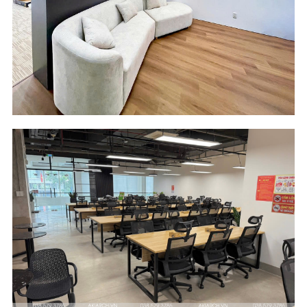
Location
Industry
Do Thanh Mekong
Software
Building - HCM City
Engineering
Scope of Work
Area
Design and Build
510 m2
Location
Industry
River Garden
Digital Media and
Building - HCM City
Entertainment