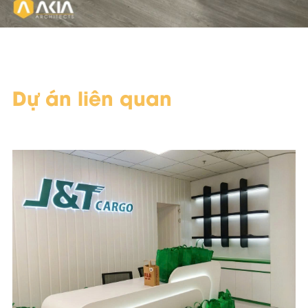
Dự án liên quan
Scope of Work
Area & Year
Design and Build
332 m2 - 2026
Location
Industry
COBI II Tower - HCM
Logistics & Supply
City
Chain
Management