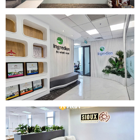
Scope of Work
Area
Design & Build
181 m2
Location
Industry
Cobi Tower 1
Food Ingredients
Building - HCM City
Scope of Work
Area
Design and Build
209 m2