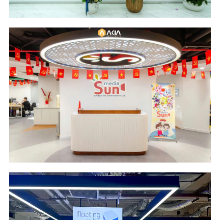
Scope of Work
Area & Year
Design & Build
600 m2 - 2024
Location
Industry
Cantavil Hoan Cau
Media and
Building - HCM City
Advertising
Scope of Work
Area
Design and Build
495 m2