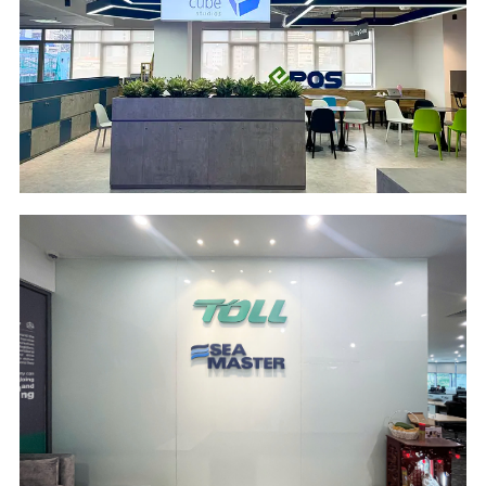
Location
Industry
SFC Building - HCM
Information
City
Technology &
Services
Scope of Work
Area
Design and Build
373 m2
Location
Industry
LÉMAN Luxury -
Logistics
HCM City