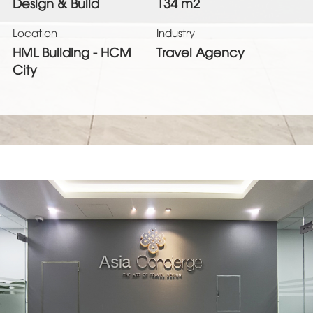
Design & Build
134 m2
Location
Industry
HML Building - HCM
Travel Agency
City