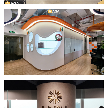
Scope of Work
Area
Design & Build
177 m2
Location
Industry
Saigon Riverside
Food Ingredients
Office - HCM City
Scope of Work
Area
Design & Build
82 m2