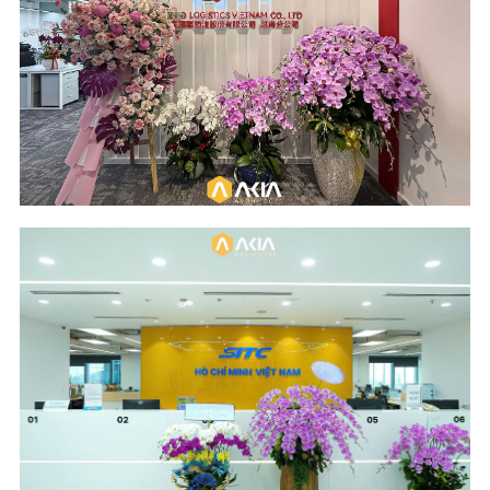
Design and Build
114 m2 - 2026
Location
Industry
Wings Tower - HCM
Logistics
City
Scope of Work
Area & Year
Design and Build
817 m2 - 2025
Location
Industry
The METT Building -
Logistics
HCM City