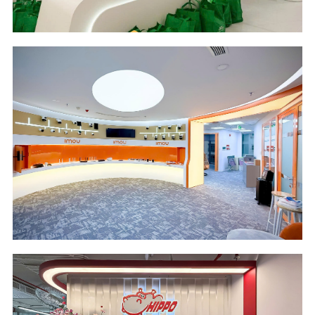
Scope of Work
Area & Year
Design and Build
136 m2 - 2026
Location
Industry
OPAL Tower - HCM
Security Camera
City
Industry
Scope of Work
Area - Year