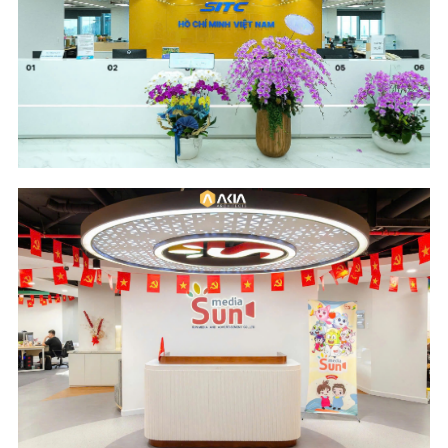
Location
Industry
The METT Building -
Logistics
HCM City
Scope of Work
Area & Year
Design & Build
600 m2 - 2024
Location
Industry
Cantavil Hoan Cau
Media and
Building - HCM City
Advertising