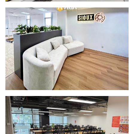
Scope of Work
Area
Design and Build
209 m2
Location
Industry
Do Thanh Mekong
Software
Building - HCM City
Engineering
Scope of Work
Area
Design and Build
510 m2