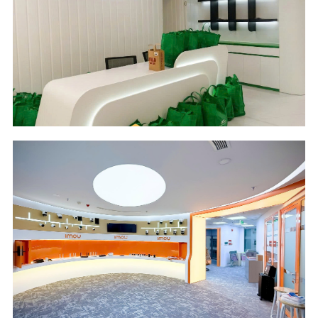
Location
Industry
COBI II Tower - HCM
Logistics & Supply
City
Chain
Management
Scope of Work
Area & Year
Design and Build
136 m2 - 2026
Location
Industry
OPAL Tower - HCM
Security Camera
City
Industry