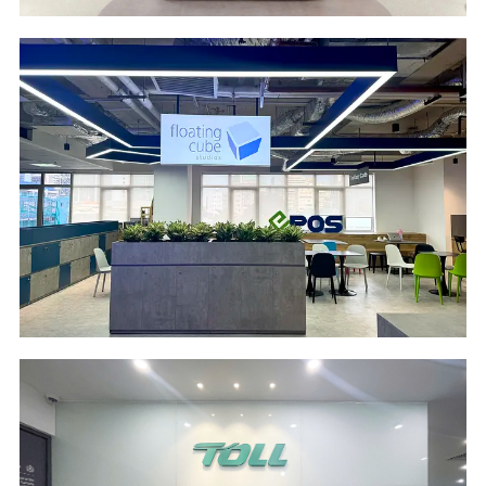
Scope of Work
Area
Design and Build
495 m2
Location
Industry
SFC Building - HCM
Information
City
Technology &
Services
Scope of Work
Area
Design and Build
373 m2