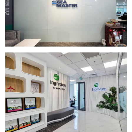
Location
Industry
LÉMAN Luxury -
Logistics
HCM City
Scope of Work
Area
Design & Build
181 m2
Location
Industry
Cobi Tower 1
Food Ingredients
Building - HCM City