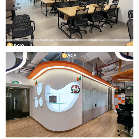
Location
Industry
River Garden
Digital Media and
Building - HCM City
Entertainment
Scope of Work
Area
Design & Build
177 m2
Location
Industry
Saigon Riverside
Food Ingredients
Office - HCM City