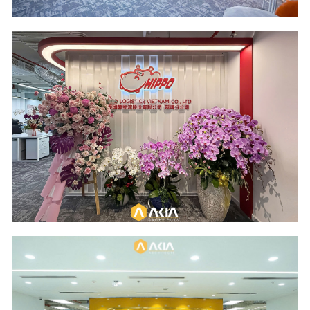
Scope of Work
Area - Year
Design and Build
114 m2 - 2026
Location
Industry
Wings Tower - HCM
Logistics
City
Scope of Work
Area & Year
Design and Build
817 m2 - 2025