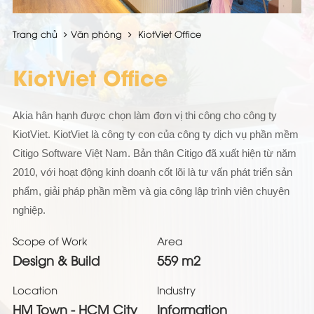
Trang chủ
Văn phòng
KiotViet Office
KiotViet Office
Akia hân hạnh được chọn làm đơn vị thi công cho công ty
KiotViet. KiotViet là công ty con của công ty dịch vụ phần mềm
Citigo Software Việt Nam. Bản thân Citigo đã xuất hiện từ năm
2010, với hoạt động kinh doanh cốt lõi là tư vấn phát triển sản
phẩm, giải pháp phần mềm và gia công lập trình viên chuyên
nghiệp.
Scope of Work
Area
Design & Build
559 m2
Location
Industry
HM Town - HCM City
Information