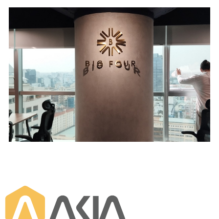
Scope of Work
Area
Design & Build
82 m2
Location
Industry
Saigon Trade
Real Estate
Center - HCM City