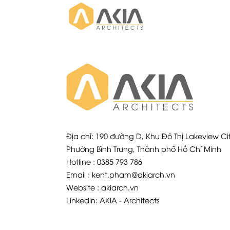
Địa chỉ: 190 đường D, Khu Đô Thị Lakeview Cit
Phường Bình Trưng, Thành phố Hồ Chí Minh
Hotline : 0385 793 786
Email : kent.pham@akiarch.vn
Website : akiarch.vn
Linkedln: AKIA - Architects