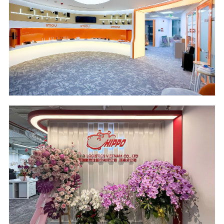
Design and Build
136 m2 - 2026
Location
Industry
OPAL Tower - HCM
Security Camera
City
Industry
Scope of Work
Area - Year
Design and Build
114 m2 - 2026
Location
Industry
Wings Tower - HCM
Logistics
City