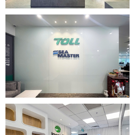
Scope of Work
Area
Design and Build
373 m2
Location
Industry
LÉMAN Luxury -
Logistics
HCM City
Scope of Work
Area