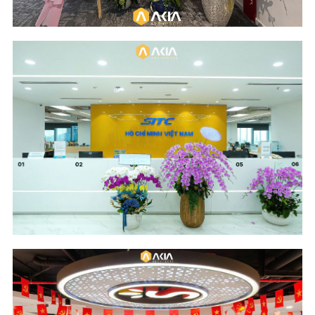
Scope of Work
Area & Year
Design and Build
817 m2 - 2025
Location
Industry
The METT Building -
Logistics
HCM City
Scope of Work
Area & Year