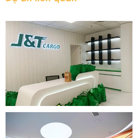
Scope of Work
Area & Year
Design and Build
332 m2 - 2026
Location
Industry
COBI II Tower - HCM
Logistics & Supply
City
Chain
Management
Scope of Work
Area & Year