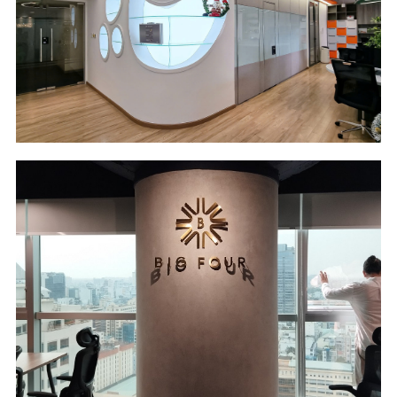
Location
Industry
Saigon Riverside
Food Ingredients
Office - HCM City
Scope of Work
Area
Design & Build
82 m2
Location
Industry
Saigon Trade
Real Estate
Center - HCM City