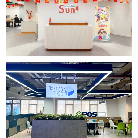
Design & Build
600 m2 - 2024
Location
Industry
Cantavil Hoan Cau
Media and
Building - HCM City
Advertising
Scope of Work
Area
Design and Build
495 m2
Location
Industry
SFC Building - HCM
Information
City
Technology &
Services