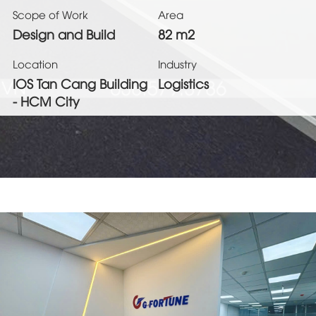
Scope of Work
Area
Design and Build
82 m2
Location
Industry
IOS Tan Cang Building
Logistics
- HCM City