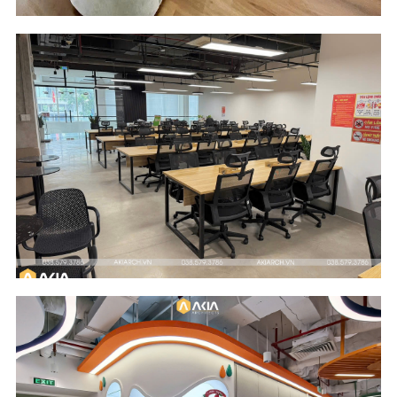
Scope of Work
Area
Design and Build
510 m2
Location
Industry
River Garden
Digital Media and
Building - HCM City
Entertainment
Scope of Work
Area
Design & Build
177 m2