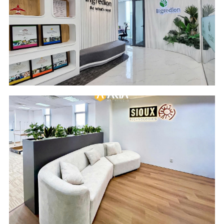
Design & Build
181 m2
Location
Industry
Cobi Tower 1
Food Ingredients
Building - HCM City
Scope of Work
Area
Design and Build
209 m2
Location
Industry
Do Thanh Mekong
Software
Building - HCM City
Engineering