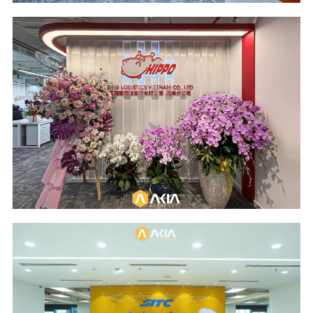
Scope of Work
Area - Year
Design and Build
114 m2 - 2026
Location
Industry
Wings Tower - HCM
Logistics
City
Scope of Work
Area & Year
Design and Build
817 m2 - 2025