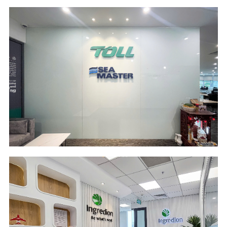
Scope of Work
Area
Design and Build
373 m2
Location
Industry
LÉMAN Luxury -
Logistics
HCM City
Scope of Work
Area
Design & Build
181 m2