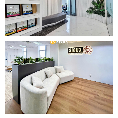
Location
Industry
Cobi Tower 1
Food Ingredients
Building - HCM City
Scope of Work
Area
Design and Build
209 m2
Location
Industry
Do Thanh Mekong
Software
Building - HCM City
Engineering