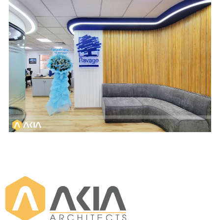
Scope of WorkW
Location
Design and Build
An Khanh Building -
HCM City
Area & Year
Industry
132 m2 & 2025
Plastics &
Chemicals