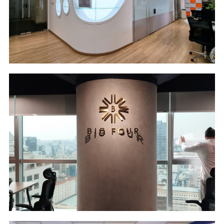
Saigon Riverside
Food Ingredients
Office - HCM City
Scope of Work
Area
Design & Build
82 m2
Location
Industry
Saigon Trade
Real Estate
Center - HCM City