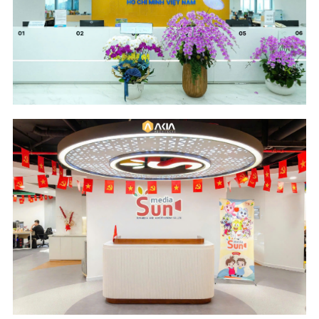
Location
Industry
The METT Building -
Logistics
HCM City
Scope of Work
Area & Year
Design & Build
600 m2 - 2024
Location
Industry
Cantavil Hoan Cau
Media and
Building - HCM City
Advertising