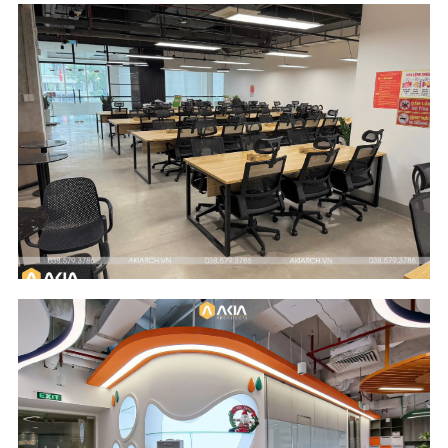
Scope of Work
Area
Design and Build
510 m2
Location
Industry
River Garden
Digital Media and
Building - HCM City
Entertainment
Scope of Work
Area
Design & Build
177 m2
Location
Industry