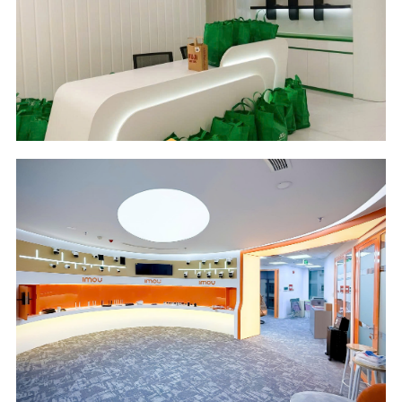
Location
Industry
COBI II Tower - HCM
Logistics & Supply
City
Chain
Management
Scope of Work
Area & Year
Design and Build
136 m2 - 2026
Location
Industry
OPAL Tower - HCM
Security Camera
City
Industry