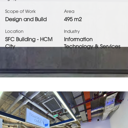
Scope of Work
Area
Design and Build
495 m2
Location
Industry
SFC Building - HCM
Information
City
Technology & Services